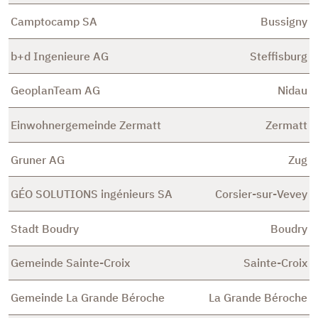
Camptocamp SA
Bussigny
b+d Ingenieure AG
Steffisburg
GeoplanTeam AG
Nidau
Einwohnergemeinde Zermatt
Zermatt
Gruner AG
Zug
GÉO SOLUTIONS ingénieurs SA
Corsier-sur-Vevey
Stadt Boudry
Boudry
Gemeinde Sainte-Croix
Sainte-Croix
Gemeinde La Grande Béroche
La Grande Béroche