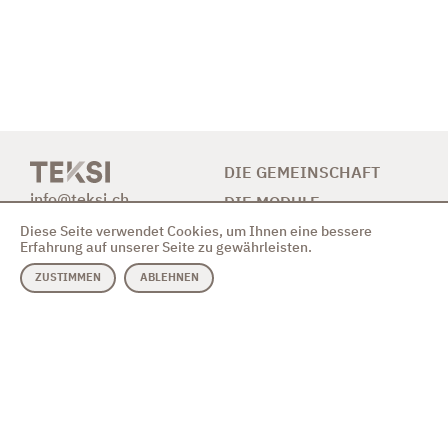
DIE GEMEINSCHAFT
info@teksi.ch
DIE MODULE
Diese Seite verwendet Cookies, um Ihnen eine bessere
BETEILIGUNG
Erfahrung auf unserer Seite zu gewährleisten.
NEUIGKEITEN
ZUSTIMMEN
ABLEHNEN
KONTAKT
MODULE
VEREIN
Abwasser & GEP
Verhaltenskodex
Trinkwasser
Einführungsvideo