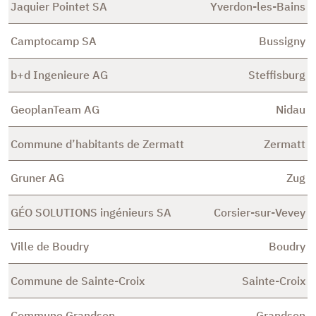
Jaquier Pointet SA
Yverdon-les-Bains
Camptocamp SA
Bussigny
b+d Ingenieure AG
Steffisburg
GeoplanTeam AG
Nidau
Commune d’habitants de Zermatt
Zermatt
Gruner AG
Zug
GÉO SOLUTIONS ingénieurs SA
Corsier-sur-Vevey
Ville de Boudry
Boudry
Commune de Sainte-Croix
Sainte-Croix
Commune Grandson
Grandson