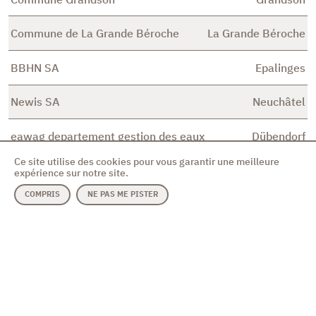
Commune de La Grande Béroche
La Grande Béroche
BBHN SA
Epalinges
Newis SA
Neuchâtel
eawag departement gestion des eaux
Dübendorf
urbaines
Ce site utilise des cookies pour vous garantir une meilleure
expérience sur notre site.
Ingenieurbüro Märki AG
Therwil
COMPRIS
NE PAS ME PISTER
GeoWerkstatt GmbH
Aarau
Adrian Matter
Schöftland
Commune de Belmont-sur-
Belmont-sur-
Lausanne
Lausanne