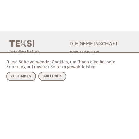
DIE GEMEINSCHAFT
info@teksi.ch
DIE MODULE
Diese Seite verwendet Cookies, um Ihnen eine bessere
BETEILIGUNG
Erfahrung auf unserer Seite zu gewährleisten.
NEUIGKEITEN
ZUSTIMMEN
ABLEHNEN
KONTAKT
MODULE
VEREIN
Abwasser & GEP
Verhaltenskodex
Trinkwasser
Einführungsvideo
RESSOURCEN