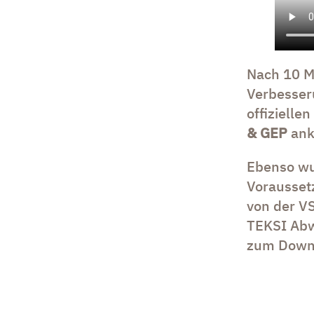
Nach 10 Mo
Verbesser
offiziellen
& GEP
ank
Ebenso w
Voraussetz
von der V
TEKSI Abw
zum Downlo