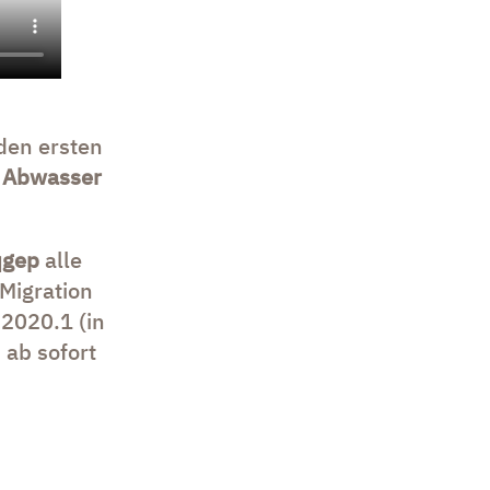
den ersten
I Abwasser
qgep
alle
Migration
2020.1 (in
ab sofort