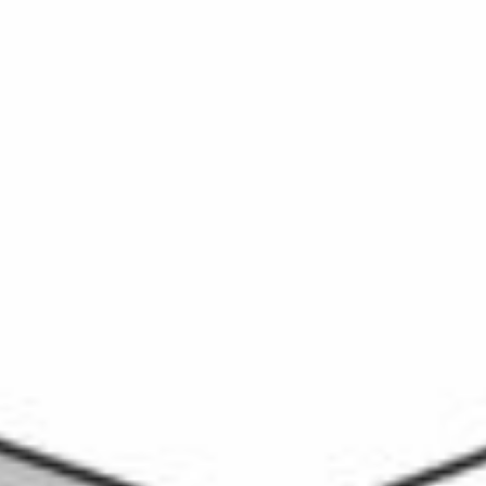
nom qui reflète les valeurs de notre
communauté : tisser des liens, développer
un réseau, réunir les besoins, mutualiser
les ressources, encourager le partage de
connaissances et d’expériences entre les
utilisateurs.
TEKSI propose un système d’information
géographique à code libre ou open source
dédié à la gestion des infrastructures
publiques. Structuré par modules, comme
par exemple l’eau potable ou
l’assainissement, il s’appuie sur les
normes professionnelles suisses.