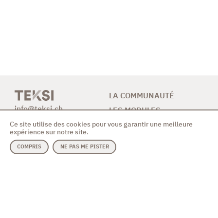
LA COMMUNAUTÉ
info@teksi.ch
LES MODULES
Ce site utilise des cookies pour vous garantir une meilleure
CONTRIBUTION
expérience sur notre site.
NEWS & AGENDA
COMPRIS
NE PAS ME PISTER
CONTACT
MODULES
ASSOCIATION
Assainissement
Code des bonnes
Eau potable
pratiques