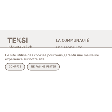
LA COMMUNAUTÉ
info@teksi.ch
LES MODULES
Ce site utilise des cookies pour vous garantir une meilleure
CONTRIBUTION
expérience sur notre site.
NEWS & AGENDA
COMPRIS
NE PAS ME PISTER
CONTACT
MODULES
ASSOCIATION
Assainissement
Code des bonnes
Eau potable
pratiques
Evolution de la solution
Vidéo de présentation