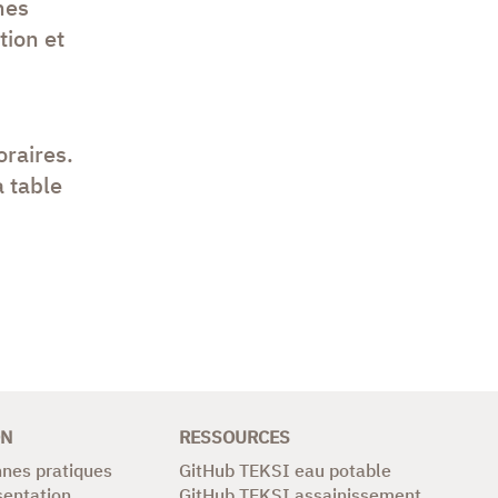
nes
tion et
oraires.
a table
ON
RESSOURCES
nes pratiques
GitHub TEKSI eau potable
sentation
GitHub TEKSI assainissement