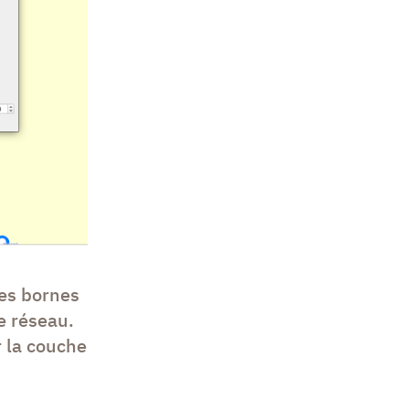
les bornes
e réseau.
r la couche