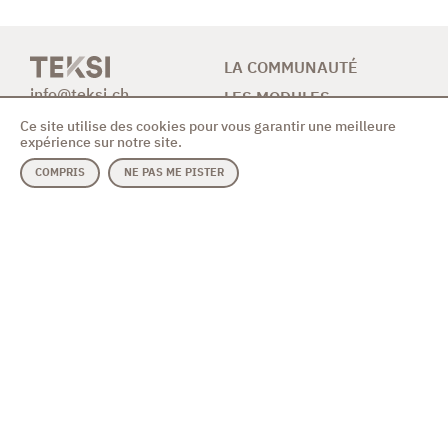
LA COMMUNAUTÉ
info@teksi.ch
LES MODULES
Ce site utilise des cookies pour vous garantir une meilleure
CONTRIBUTION
expérience sur notre site.
NEWS & AGENDA
COMPRIS
NE PAS ME PISTER
CONTACT
MODULES
ASSOCIATION
Assainissement
Code des bonnes
Eau potable
pratiques
Evolution de la solution
Vidéo de présentation
RESSOURCES
GitHub TEKSI eau potable
GitHub TEKSI