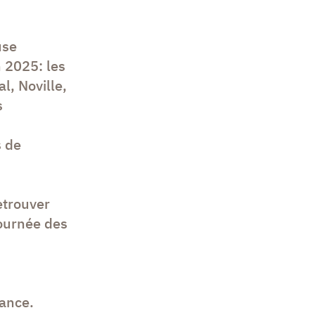
use
n 2025: les
l, Noville,
s
s de
etrouver
journée des
iance.