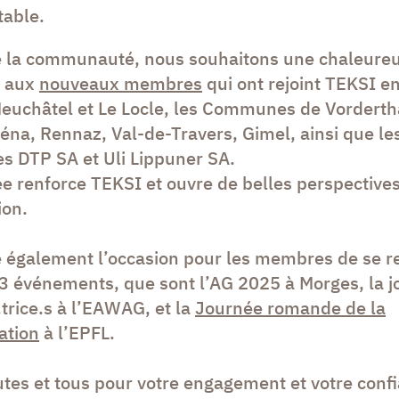
table.
e la communauté, nous souhaitons une chaleure
e aux
nouveaux membres
qui ont rejoint TEKSI e
Neuchâtel et Le Locle, les Communes de Vordertha
éna, Rennaz, Val-de-Travers, Gimel, ainsi que le
es DTP SA et Uli Lippuner SA.
ée renforce TEKSI et ouvre de belles perspective
ion.
é également l’occasion pour les membres de se r
3 événements, que sont l’AG 2025 à Morges, la 
r.trice.s à l’EAWAG, et la
Journée romande de la
ation
à l’EPFL.
utes et tous pour votre engagement et votre conf