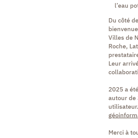
l’eau po
Du côté d
bienvenu
Villes de 
Roche, Lat
prestatair
Leur arriv
collaborat
2025 a ét
autour de 
utilisateu
géoinform
Merci à to