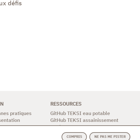
ux défis
ON
RESSOURCES
nes pratiques
GitHub TEKSI eau potable
sentation
GitHub TEKSI assainissement
Les logos TEKSI
Intranet
COMPRIS
NE PAS ME PISTER