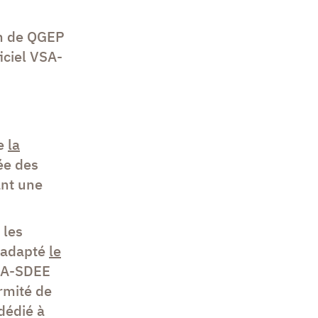
on de QGEP
iciel VSA-
de
la
ée des
ant une
 les
r adapté
le
SA-SDEE
rmité de
dédié à