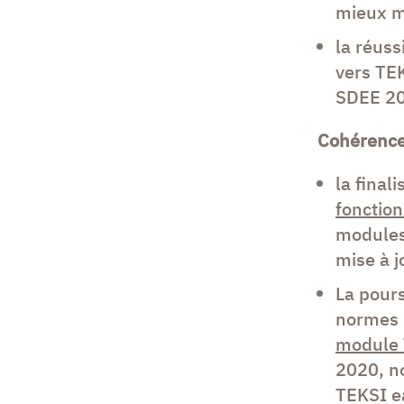
mieux mu
la réuss
vers TEK
SDEE 20
Cohérenc
la fina
fonctio
modules
mise à j
La pours
normes p
module 
2020, n
TEKSI e