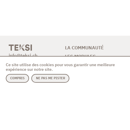
LA COMMUNAUTÉ
info@teksi.ch
LES MODULES
Ce site utilise des cookies pour vous garantir une meilleure
CONTRIBUTION
expérience sur notre site.
NEWS & AGENDA
COMPRIS
NE PAS ME PISTER
CONTACT
MODULES
ASSOCIATION
Assainissement
Code des bonnes
Eau potable
pratiques
Evolution de la solution
Vidéo de présentation